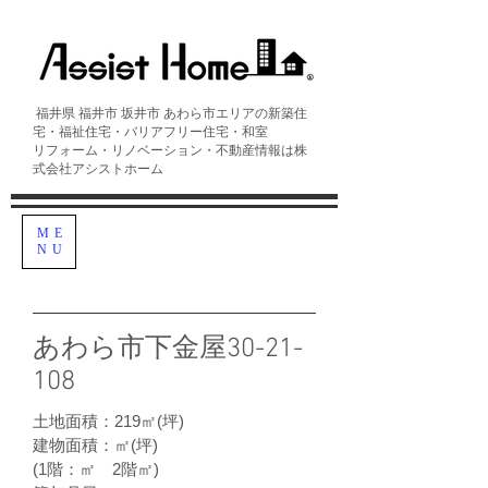
福井県 福井市 坂井市 あわら市エリアの​新築住
宅・福祉住宅・バリアフリー住宅・和室
リフォーム・リノベーション・不動産情報は株
式会社アシストホーム
ME
NU
​あわら市下金屋30-21-
108
土地面積：219㎡(坪)
建物面積：㎡(坪)
(1階：㎡ 2階㎡)