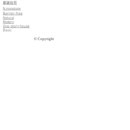
​新築住宅
​N.monotone
​Barrier-free
​Natural
​Modern
​One-story
house
​Basic
© Copyright
​バリアフリー住宅
​バリアフリー住宅について
​Point1
​Point2.3
​Point4
​店舗
​リフォーム
​増築
​カフェ改装
​外壁塗装
​キッチンリフォーム
​外壁張替
​物件情報
​土地