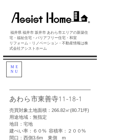
福井県 福井市 坂井市 あわら市エリアの​新築住
宅・福祉住宅・バリアフリー住宅・和室
リフォーム・リノベーション・不動産情報は株
式会社アシストホーム
ME
NU
あわら市東善寺11-18-1
売買対象土地面積：266.82㎡(80.71坪)
用途地域：無指定
地目：宅地
建ぺい率：６０% 容積率：２００%
間口：西側3.6m 東側 m